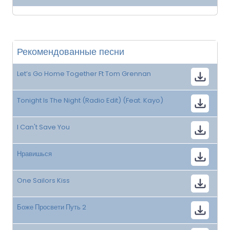
Рекомендованные песни
Let’s Go Home Together Ft Tom Grennan
Tonight Is The Night (Radio Edit) (Feat. Kayo)
I Can't Save You
Нравишься
One Sailors Kiss
Боже Просвети Путь 2