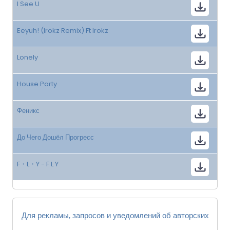
I See U
Eeyuh! (Irokz Remix) Ft Irokz
Lonely
House Party
Феникс
До Чего Дошёл Прогресс
F・L・Y - F L Y
Для рекламы, запросов и уведомлений об авторских